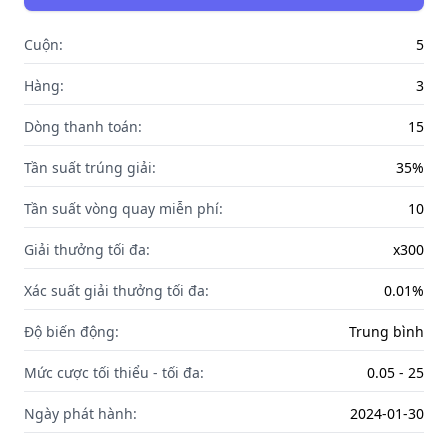
Cuộn:
5
Hàng:
3
Dòng thanh toán:
15
Tần suất trúng giải:
35%
Tần suất vòng quay miễn phí:
10
Giải thưởng tối đa:
x300
Xác suất giải thưởng tối đa:
0.01%
Độ biến động:
Trung bình
Mức cược tối thiểu - tối đa:
0.05 - 25
Ngày phát hành:
2024-01-30